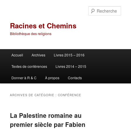
Aller
Aller
au
au
Rech
contenu
contenu
principal
secondaire
Racines et Chemins
Bibliothèque des religions
Menu
Accueil
Archives
Livres 2015 – 2016
principal
Textes de conférences
Livres 2014 – 2015
Donner à R & C
À propos
Contacts
ARCHIVES DE CATÉGORIE :
CONFÉRENCE
La Palestine romaine au
premier siècle par Fabien