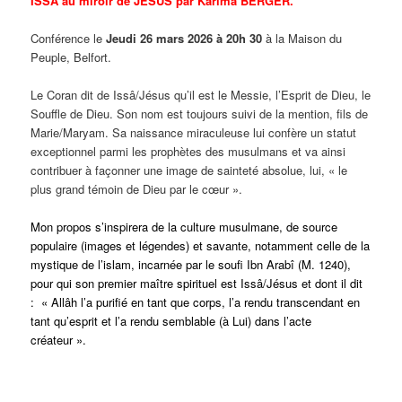
ISSA au miroir de JESUS par Karima BERGER.
Conférence le
Jeudi 26 mars 2026 à 20h 30
à la Maison du
Peuple, Belfort.
Le Coran dit de Issâ/Jésus qu’il est le Messie, l’Esprit de Dieu, le
Souffle de Dieu. Son nom est toujours suivi de la mention, fils de
Marie/Maryam. Sa naissance miraculeuse lui confère un statut
exceptionnel parmi les prophètes des musulmans et va ainsi
contribuer à façonner une image de sainteté absolue, lui, « le
plus grand témoin de Dieu par le cœur ».
Mon propos s’inspirera de la culture musulmane, de source
populaire (images et légendes) et savante, notamment celle de la
mystique de l’islam, incarnée par le soufi Ibn Arabî (M. 1240),
pour qui son premier maître spirituel est Issâ/Jésus et dont il dit
: « Allâh l’a purifié en tant que corps, l’a rendu transcendant en
tant qu’esprit et l’a rendu semblable (à Lui) dans l’acte
créateur ».