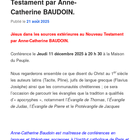
Testament par Anne-
Catherine BAUDOIN.
Publié le
21 août 2025
Jésus dans les sources extérieures au Nouveau Testament
par Anne-Catherine BAUDOIN.
Conférence le
Jeudi 11 décembre 2025 à 20 h 30
à la Maison
du Peuple.
er
Nous regarderons ensemble ce que disent du Christ au 1
siècle
les auteurs latins (Tacite, Pline), juifs de langue grecque (Flavius
Josèphe) ainsi que les communautés chrétiennes ; ce sera
l’occasion de parcourir les évangiles que la tradition a qualifiés
d’« apocryphes », notamment l’
Évangile de Thomas
, l’
Évangile
de Judas
, l’
Évangile de Pierre
et le
Protévangile de Jacques
Anne-Catherine Baudoin est maîtresse de conférences en
langues et littératures anciennes à l’Institut catholique de Paris et