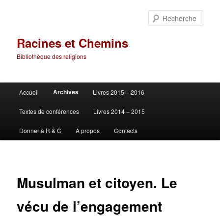
Aller
au
Rech
contenu
principal
Racines et Chemins
Bibliothèque des religions
Menu
Archives
Accueil
Livres 2015 – 2016
principal
Textes de conférences
Livres 2014 – 2015
Donner à R & C
À propos
Contacts
Musulman et citoyen. Le
vécu de l’engagement