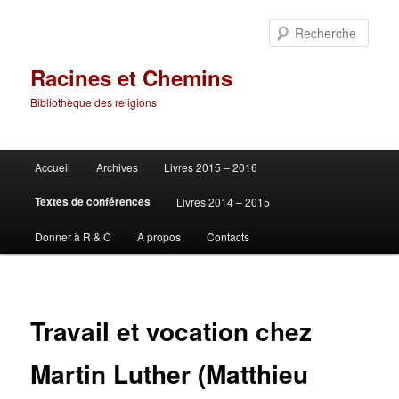
Aller
au
Rech
contenu
principal
Racines et Chemins
Bibliothèque des religions
Menu
Accueil
Archives
Livres 2015 – 2016
principal
Textes de conférences
Livres 2014 – 2015
Donner à R & C
À propos
Contacts
Travail et vocation chez
Martin Luther (Matthieu