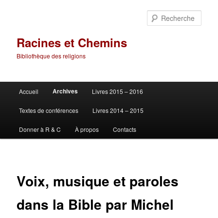
Aller
au
Rech
contenu
principal
Racines et Chemins
Bibliothèque des religions
Menu
Archives
Accueil
Livres 2015 – 2016
principal
Textes de conférences
Livres 2014 – 2015
Donner à R & C
À propos
Contacts
Voix, musique et paroles
dans la Bible par Michel