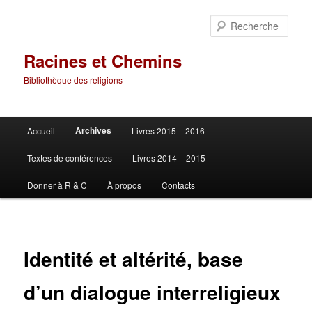
Aller
au
Rech
contenu
principal
Racines et Chemins
Bibliothèque des religions
Menu
Archives
Accueil
Livres 2015 – 2016
principal
Textes de conférences
Livres 2014 – 2015
Donner à R & C
À propos
Contacts
Identité et altérité, base
d’un dialogue interreligieux