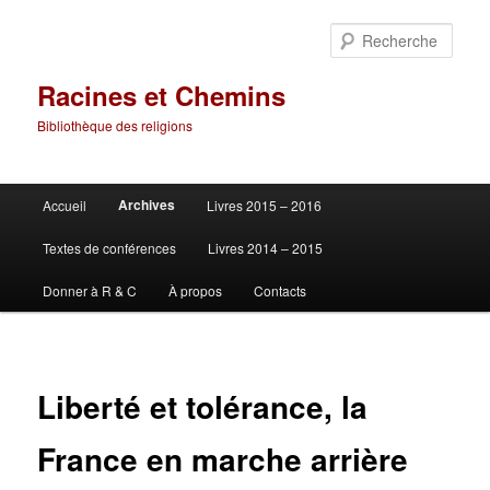
Aller
au
Rech
contenu
principal
Racines et Chemins
Bibliothèque des religions
Menu
Archives
Accueil
Livres 2015 – 2016
principal
Textes de conférences
Livres 2014 – 2015
Donner à R & C
À propos
Contacts
Liberté et tolérance, la
France en marche arrière