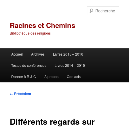
Aller
au
Rech
contenu
principal
Racines et Chemins
Bibliothèque des religions
Menu
Accueil
Archives
Livres 2015 – 2016
principal
Textes de conférences
Livres 2014 – 2015
Donner à R & C
À propos
Contacts
Navigation
←
Précédent
des
articles
Différents regards sur